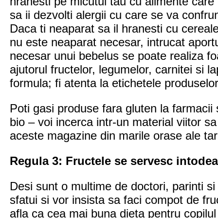
hranesti pe micutul tau cu alimente care c
sa ii dezvolti alergii cu care se va confru
Daca ti neaparat sa il hranesti cu cereale
nu este neaparat necesar, intrucat aportul
necesar unui bebelus se poate realiza fo
ajutorul fructelor, legumelor, carnitei si 
formula; fi atenta la etichetele produselor
Poti gasi produse fara gluten la farmacii
bio – voi incerca intr-un material viitor 
aceste magazine din marile orase ale tari
Regula 3: Fructele se servesc intode
Desi sunt o multime de doctori, parinti si
sfatui si vor insista sa faci compot de fr
afla ca cea mai buna dieta pentru copilul