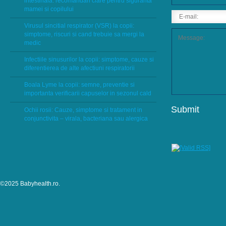
intestinala: recomandari clare pentru siguranta
mamei si copilului
Virusul sincitial respirator (VSR) la copii:
simptome, riscuri si cand trebuie sa mergi la
medic
Infectiile sinusurilor la copii: simptome, cauze si
diferentierea de alte afectiuni respiratorii
Boala Lyme la copii: semne, preventie si
importanta verificarii capuselor in sezonul cald
Ochii rosii: Cauze, simptome si tratament in
conjunctivita – virala, bacteriana sau alergica
©2025 Babyhealth.ro.