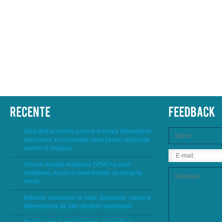
Ghid global pentru sarcina in boala inflamatorie
intestinala: recomandari clare pentru siguranta
mamei si copilului
Virusul sincitial respirator (VSR) la copii:
simptome, riscuri si cand trebuie sa mergi la
medic
Infectiile sinusurilor la copii: simptome, cauze si
diferentierea de alte afectiuni respiratorii