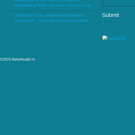
Boala Lyme la copii: semne, preventie si
importanta verificarii capuselor in sezonul cald
Ochii rosii: Cauze, simptome si tratament in
conjunctivita – virala, bacteriana sau alergica
©2025 Babyhealth.ro.