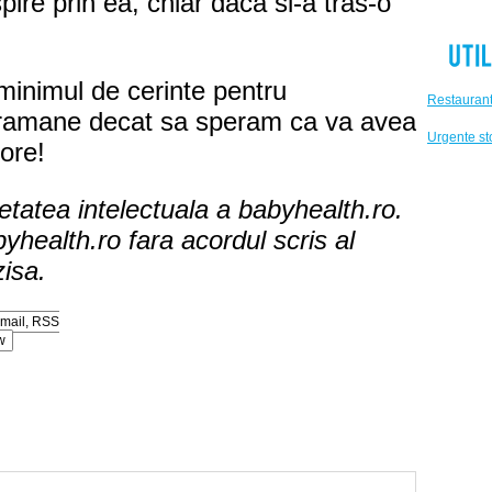
pire prin ea, chiar daca si-a tras-o
minimul de cerinte pentru
Restaurant
e ramane decat sa speram ca va avea
Urgente s
ore!
ietatea intelectuala a babyhealth.ro.
byhealth.ro fara acordul scris al
zisa.
w