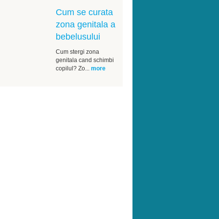
Cum se curata
zona genitala a
bebelusului
Cum stergi zona
genitala cand schimbi
copilul? Zo...
more