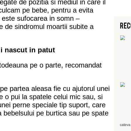
legate de pozitia si mediul in care il
culcam pe bebe, pentru a evita
este sufocarea in somn –
 de sindromul moartii subite a
i nascut in patut
intodeauna pe o parte, recomandat
e partea aleasa fie cu ajutorul unei
e o pui la spatele celui mic sau, si
unei perne speciale tip suport, care
a bebelsului pe burtica sau pe spate
cateva 