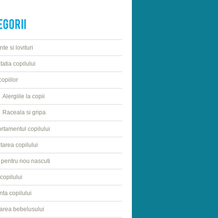
te si lovituri
atia copilului
copiilor
Alergiile la copii
Raceala si gripa
tamentul copilului
tarea copilului
 pentru nou nascuti
copilului
nta copilului
area bebelusului