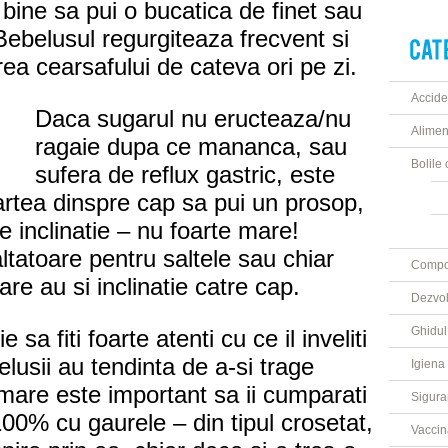
 bine sa pui o bucatica de finet sau
Bebelusul regurgiteaza frecvent si
rea cearsafului de cateva ori pe zi.
Acciden
Daca sugarul nu eructeaza/nu
Aliment
ragaie dupa ce mananca, sau
Bolile 
sufera de reflux gastric, este
artea dinspre cap sa pui un prosop,
e inclinatie – nu foarte mare!
altatoare pentru saltele sau chiar
Compor
re au si inclinatie catre cap.
Dezvol
Ghidul
 sa fiti foarte atenti cu ce il inveliti
lusii au tendinta de a-si trage
Igiena 
rmare este important sa ii cumparati
Sigura
00% cu gaurele – din tipul crosetat,
Vaccin