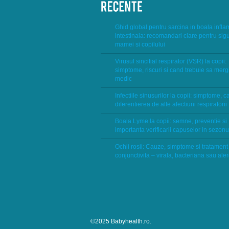
Ghid global pentru sarcina in boala infla
intestinala: recomandari clare pentru sig
mamei si copilului
Virusul sincitial respirator (VSR) la copii:
simptome, riscuri si cand trebuie sa mergi
medic
Infectiile sinusurilor la copii: simptome, c
diferentierea de alte afectiuni respiratorii
Boala Lyme la copii: semne, preventie si
importanta verificarii capuselor in sezonu
Ochii rosii: Cauze, simptome si tratament
conjunctivita – virala, bacteriana sau ale
©2025 Babyhealth.ro.