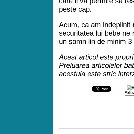
care ii va permite sa res
peste cap.
Acum, ca am indeplinit 
securitatea lui bebe n
un somn lin de minim 3 
Acest articol este propr
Preluarea articolelor ba
acestuia este stric inter
Follo