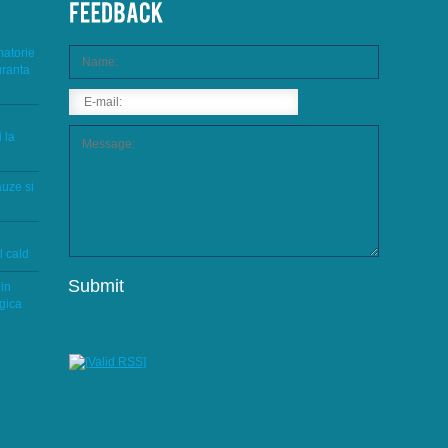
matorie
uranta
 la
auze si
l cald
 in
rgica