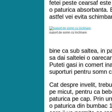
fetei peste cearsaf este
o paturica absorbanta. 
astfel vei evita schimba
suport de somn cu inclinare
bine ca sub saltea, in p
sa dai saltelei o oarecar
Puteti gasi in comert in
suporturi pentru somn ca
Cat despre invelit, trebuie
pe micut, pentru ca bebe
paturica pe cap. Prin u
o paturica din bumbac 1