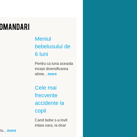
Meniul
bebelusului de
6 luni
Pentru ca luna aceasta
incepi diversificarea
alime...
more
Cele mai
frecvente
accidente la
copii
Cand bebe s-a lovit
intaia oara, la doar
lu...
more