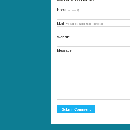
Name
(required)
Mail
(will not be published) (required)
Website
Message