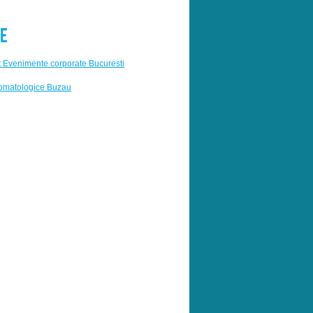
 Evenimente corporate Bucuresti
tomatologice Buzau