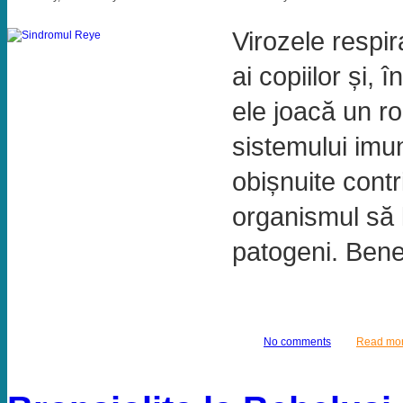
Virozele respira
ai copiilor și,
ele joacă un ro
sistemului imun
obișnuite contr
organismul să l
patogeni. Benefi
No comments
Read mo