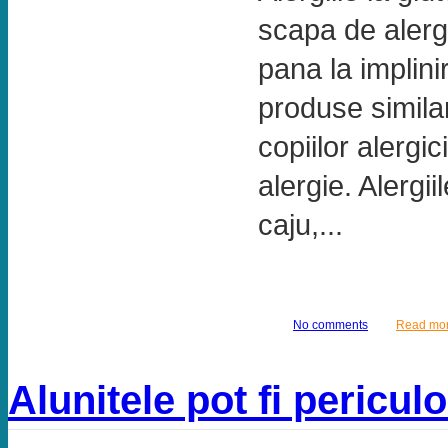
scapa de alergi
pana la implinir
produse simila
copiilor alergi
alergie. Alergi
caju,...
No comments
Read mo
Alunitele pot fi pericul