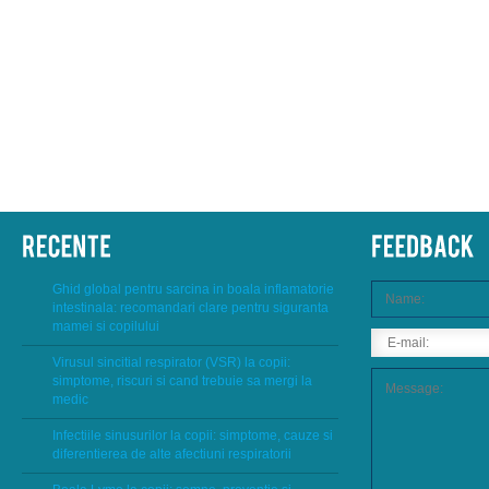
Ghid global pentru sarcina in boala inflamatorie
intestinala: recomandari clare pentru siguranta
mamei si copilului
Virusul sincitial respirator (VSR) la copii:
simptome, riscuri si cand trebuie sa mergi la
medic
Infectiile sinusurilor la copii: simptome, cauze si
diferentierea de alte afectiuni respiratorii