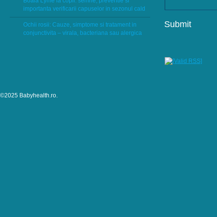
Boala Lyme la copii: semne, preventie si
importanta verificarii capuselor in sezonul cald
Ochii rosii: Cauze, simptome si tratament in
conjunctivita – virala, bacteriana sau alergica
©2025 Babyhealth.ro.