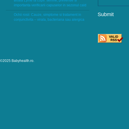
Boala Lyme la copii: semne, preventie si
importanta verificarii capuselor in sezonul cald
Ochii rosii: Cauze, simptome si tratament in
conjunctivita – virala, bacteriana sau alergica
©2025 Babyhealth.ro.