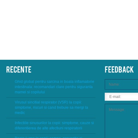
Ghid global pentru sarcina in boala inflamatorie
intestinala: recomandari clare pentru siguranta
mamei si copilului
Virusul sincitial respirator (VSR) la copii:
simptome, riscuri si cand trebuie sa mergi la
medic
Infectiile sinusurilor la copii: simptome, cauze si
diferentierea de alte afectiuni respiratorii