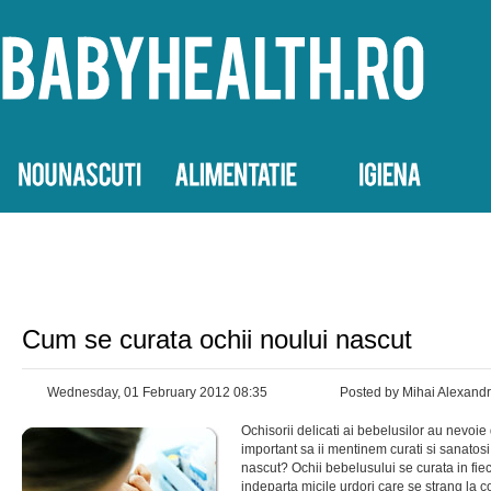
Cum se curata ochii noului nascut
Wednesday, 01 February 2012 08:35
Posted by Mihai Alexand
Ochisorii delicati ai bebelusilor au nevoie d
important sa ii mentinem curati si sanatos
nascut? Ochii bebelusului se curata in fiec
indeparta micile urdori care se strang la c